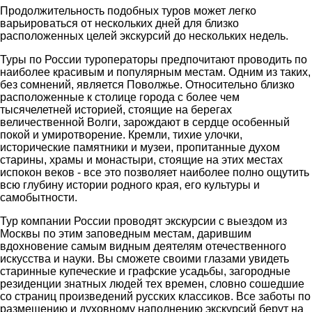
Продолжительность подобных туров может легко
варьироваться от нескольких дней для близко
расположенных целей экскурсий до нескольких недель.
Туры по России туроператоры предпочитают проводить по
наиболее красивым и популярным местам. Одним из таких,
без сомнений, является Поволжье. Относительно близко
расположенные к столице города с более чем
тысячелетней историей, стоящие на берегах
величественной Волги, зарождают в сердце особенный
покой и умиротворение. Кремли, тихие улочки,
исторические памятники и музеи, пропитанные духом
старины, храмы и монастыри, стоящие на этих местах
испокон веков - все это позволяет наиболее полно ощутить
всю глубину истории родного края, его культуры и
самобытности.
Тур компании России проводят экскурсии с выездом из
Москвы по этим заповедным местам, дарившим
вдохновение самым видным деятелям отечественного
искусства и науки. Вы сможете своими глазами увидеть
старинные купеческие и графские усадьбы, загородные
резиденции знатных людей тех времен, словно сошедшие
со страниц произведений русских классиков. Все заботы по
размещению и духовному наполнению экскурсий берут на