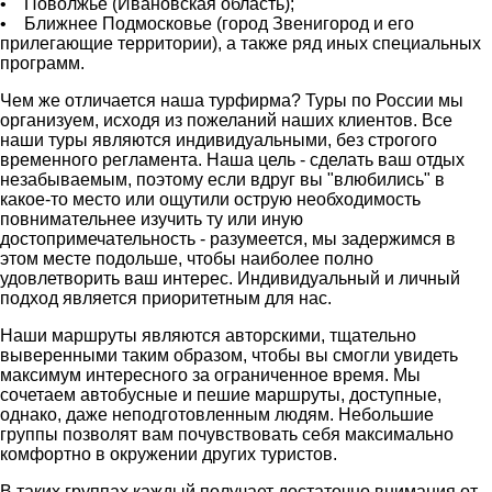
• Поволжье (Ивановская область);
• Ближнее Подмосковье (город Звенигород и его
прилегающие территории), а также ряд иных специальных
программ.
Чем же отличается наша турфирма? Туры по России мы
организуем, исходя из пожеланий наших клиентов. Все
наши туры являются индивидуальными, без строгого
временного регламента. Наша цель - сделать ваш отдых
незабываемым, поэтому если вдруг вы "влюбились" в
какое-то место или ощутили острую необходимость
повнимательнее изучить ту или иную
достопримечательность - разумеется, мы задержимся в
этом месте подольше, чтобы наиболее полно
удовлетворить ваш интерес. Индивидуальный и личный
подход является приоритетным для нас.
Наши маршруты являются авторскими, тщательно
выверенными таким образом, чтобы вы смогли увидеть
максимум интересного за ограниченное время. Мы
сочетаем автобусные и пешие маршруты, доступные,
однако, даже неподготовленным людям. Небольшие
группы позволят вам почувствовать себя максимально
комфортно в окружении других туристов.
В таких группах каждый получает достаточно внимания от