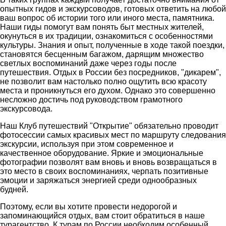
опытных гидов и экскурсоводов, готовых ответить на любой
ваш вопрос об истории того или иного места, памятника.
Наши гиды помогут вам понять быт местных жителей,
окунуться в их традиции, ознакомиться с особенностями
культуры. Знания и опыт, полученные в ходе такой поездки,
становятся бесценным багажом, дарящим множество
светлых воспоминаний даже через годы после
путешествия. Отдых в России без посредников, "дикарем",
не позволит вам настолько полно ощутить всю красоту
места и проникнуться его духом. Однако это совершенно
несложно достичь под руководством грамотного
экскурсовода.
Наш Клуб путешествий "Открытие" обязательно проводит
фотосессии самых красивых мест по маршруту следования
экскурсии, используя при этом современное и
качественное оборудование. Яркие и эмоциональные
фотографии позволят вам вновь и вновь возвращаться в
это место в своих воспоминаниях, черпать позитивные
эмоции и заряжаться энергией среди однообразных
будней.
Поэтому, если вы хотите провести недорогой и
запоминающийся отдых, вам стоит обратиться в наше
турагентство. К турам по России необходим особенный,