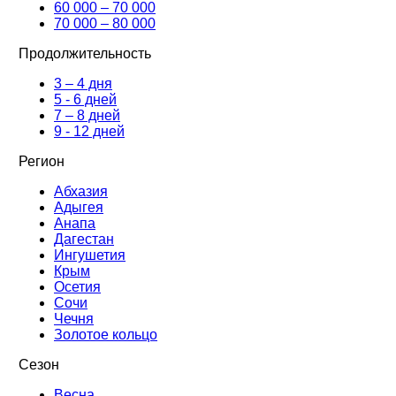
60 000 – 70 000
70 000 – 80 000
Продолжительность
3 – 4 дня
5 - 6 дней
7 – 8 дней
9 - 12 дней
Регион
Абхазия
Адыгея
Анапа
Дагестан
Ингушетия
Крым
Осетия
Сочи
Чечня
Золотое кольцо
Сезон
Весна