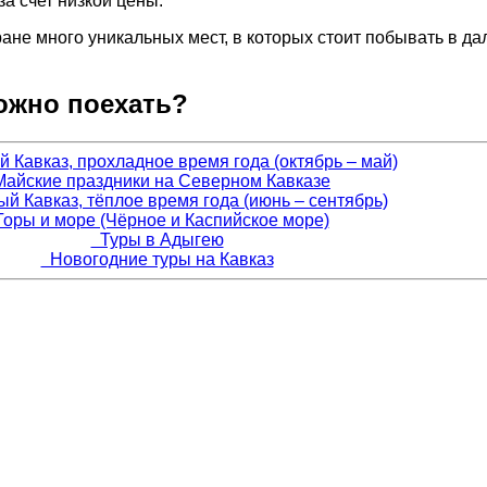
а счет низкой цены.
тране много уникальных мест, в которых стоит побывать в 
можно поехать?
Кавказ, прохладное время года (октябрь – май)
айские праздники на Северном Кавказе
 Кавказ, тёплое время года (июнь – сентябрь)
оры и море (Чёрное и Каспийское море)
Туры в Адыгею
Новогодние туры на Кавказ