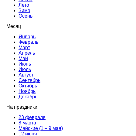
Лето
Зима
Осень
Месяц
Январь
Февраль
Март
Апрель
Май
Июнь
Июль
Август
Сентябрь
Октябрь
Ноябрь
Декабрь
На праздники
23 февраля
8 марта
Майские (1 – 9 мая)
12 июня