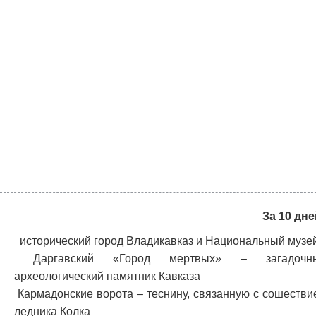
За 10 дн
исторический город Владикавказ и Национальный музе
Даргавский «Город мертвых» – загадочн
археологический памятник Кавказа
Кармадонские ворота – теснину, связанную с сошестви
ледника Колка