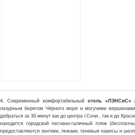
4. Современный комфортабельный
отель «ЛЭНСиС»
р
лазурным берегом Чёрного моря и могучими вершинами 
добраться за 30 минут как до центра г.Сочи , так и до Кра
находится городской песчано-галечный пляж (бесплатн
предоставляются зонтики, лежаки, теневые навесы и шезл