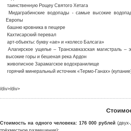
таинственную Рощеу Святого Хетага
Мидаграбинские водопады - самые высокие водопа
Европы
башню кровника в пещере
Кахтисарский перевал
арт-объекты: букву «ае» и «колесо Балсага»
Алагирское ущелье – Транскавказская магистраль – э
высокие горы и бешеная река Ардон
живописное Зарамагское водохранилище
горячий минеральный источник «Термо-Ганах» (купание
/div>/div>
Стоимос
Стоимость на одного человека: 176 000 рублей
(двух-
трёхместное размещение);