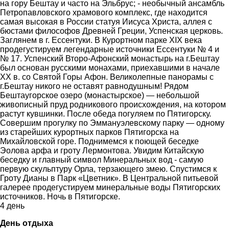
на гору Бештау и часто на Эльбрус; - необычный ансамбль
Петропавловского храмового комплекс, где находится
самая высокая в России статуя Иисуса Христа, аллея с
бюстами философов Древней Греции, Успенская церковь.
Заглянем в г. Ессентуки. В Курортном парке ХIХ века
продегустируем легендарные источники Ессентуки № 4 и
№ 17. Успенский Второ-Афонский монастырь на г.Бештау
был основан русскими монахами, приехавшими в начале
ХХ в. со Святой Горы Афон. Великолепные панорамы с
г.Бештау никого не оставят равнодушным! Рядом
Бештаугорское озеро (монастырское) — небольшой
живописный пруд родникового происхождения, на котором
растут кувшинки. После обеда погуляем по Пятигорску.
Совершим прогулку по Эммануэлевскому парку — одному
из старейших курортных парков Пятигорска на
Михайловской горе. Поднимемся к поющей беседке
Эолова арфа и гроту Лермонтова. Увидим Китайскую
беседку и главный символ Минеральных вод - самую
первую скульптуру Орла, терзающего змею. Спустимся к
Гроту Дианы в Парк «Цветник». В Центральной питьевой
галерее продегустируем минеральные воды Пятигорских
источников. Ночь в Пятигорске.
4 день
День отдыха