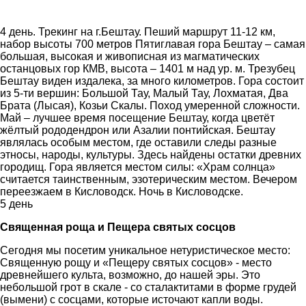
4 день. Трекинг на г.Бештау. Пеший маршрут 11-12 км,
набор высоты 700 метров Пятиглавая гора Бештау – самая
большая, высокая и живописная из магматических
останцовых гор КМВ, высота – 1401 м над ур. м. Трезубец
Бештау виден издалека, за много километров. Гора состоит
из 5-ти вершин: Большой Тау, Малый Тау, Лохматая, Два
Брата (Лысая), Козьи Скалы. Поход умеренной сложности.
Май – лучшее время посещение Бештау, когда цветёт
жёлтый рододендрон или Азалии понтийская. Бештау
являлась особым местом, где оставили следы разные
этносы, народы, культуры. Здесь найдены остатки древних
городищ. Гора является местом силы: «Храм солнца»
считается таинственным, эзотерическим местом. Вечером
переезжаем в Кисловодск. Ночь в Кисловодске.
5 день
Священная роща и Пещера святых сосцов
Сегодня мы посетим уникальное нетуристическое место:
Священную рощу и «Пещеру святых сосцов» - место
древнейшего культа, возможно, до нашей эры. Это
небольшой грот в скале - со сталактитами в форме грудей
(вымени) с сосцами, которые источают капли воды.