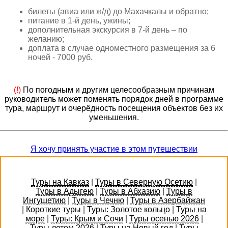
билеты (авиа или ж/д) до Махачкалы и обратно;
питание в 1-й день, ужины;
дополнительная экскурсия в 7-й день – по
желанию;
доплата в случае одноместного размещения за 6
ночей - 7000 руб.
(!)
По погодным и другим целесообразным причинам
руководитель может поменять порядок дней в программе
тура, маршрут и очерёдность посещения объектов без их
уменьшения.
Я хочу принять участие в этом путешествии
Туры на Кавказ
|
Туры в Северную Осетию
|
Туры в Адыгею
|
Туры в Абхазию
|
Туры в
Ингушетию
|
Туры в Чечню
|
Туры в Азербайжан
|
Короткие туры
|
Туры: Золотое кольцо
|
Туры на
море
|
Туры: Крым и Сочи
|
Туры осенью 2026
|
Туры летом 2026
|
Туры на Новый год
|
Туры