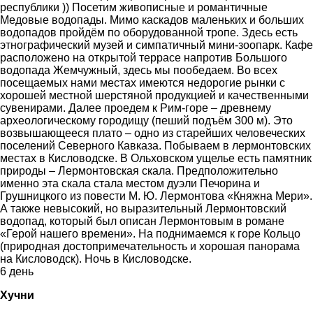
республики )) Посетим живописные и романтичные
Медовые водопады. Мимо каскадов маленьких и больших
водопадов пройдём по оборудованной тропе. Здесь есть
этнографический музей и симпатичный мини-зоопарк. Кафе
расположено на открытой террасе напротив Большого
водопада Жемчужный, здесь мы пообедаем. Во всех
посещаемых нами местах имеются недорогие рынки с
хорошей местной шерстяной продукцией и качественными
сувенирами. Далее проедем к Рим-горе – древнему
археологическому городищу (пеший подъём 300 м). Это
возвышающееся плато – одно из старейших человеческих
поселений Северного Кавказа. Побываем в лермонтовских
местах в Кисловодске. В Ольховском ущелье есть памятник
природы – Лермонтовская скала. Предположительно
именно эта скала стала местом дуэли Печорина и
Грушницкого из повести М. Ю. Лермонтова «Княжна Мери».
А также невысокий, но выразительный Лермонтовский
водопад, который был описан Лермонтовым в романе
«Герой нашего времени». На поднимаемся к горе Кольцо
(природная достопримечательность и хорошая панорама
на Кисловодск). Ночь в Кисловодске.
6 день
Хучни