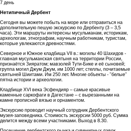
7 день
Нетипичный Дербент
Сегодня вы можете побыть на море или отправиться на
дополнительную пешую экскурсию по Дербенту (3 – 3,5
часа). Эти маршруты интересны мусульманам, историкам,
археологам, этнографам, научным работникам, туристам,
которые увлекаются древностями.
Северное и Южное кладбища VII в.: могилы 40 Шахидов -
главная мусульманская святыня на территории России,
признаётся Зияратом; мавзолей Тути-Бике и её сыновей;
группа могил Джум Джум, им 1000 лет; стеллы, почитаемые
святыней Шиитами. Им 250 лет. Многие объекты - "белые"
пятна истории и археологии.
Кладбище XVI века Эсфендияр – самые красивые
каменные саркофаги в Дагестане – с вырезанными на
камне прописной вязью и орнаментом.
Экскурсию проводит научный сотрудник Дербентского
музея-заповедника. Стоимость экскурсии 5000 руб. Сумма
делится между всеми участниками. Выход в 8.30.
Посещение дербентского рынка и сувенирных лавок.