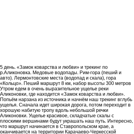
5 день. «Замок коварства и любви» и трекинг по
р.Аликоновка. Медовые водопады. Рим-гора (пеший и
авто). Лермонтовские места (водопад и скала), гора
«Кольцо». Пеший маршрут 8 км, набор высоты 300 метров
Утром едем в очень выразительное ущелье реки
Аликоновки, где находится «Замок коварства и любви».
Попьём нарзана из источника и начнём наш трекинг вглубь
ущелья. Сначала идет широкая дорога, потом переходит в
хорошую набитую тропу вдоль небольшой речки
Аликоновки. Ущелье красивое, складчатые скалы с
плоскими вершинами будут украшать наш путь. Интересно,
что маршрут начинается в Ставропольском крае, а
оканчивается на территории Карачаево-Черкесской