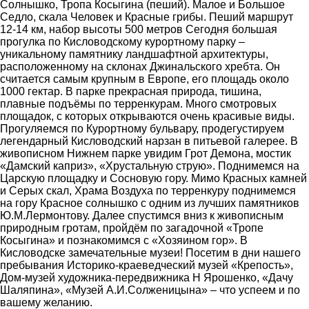
Солнышко, Тропа Косыгина (пеший). Малое и Большое
Седло, скала Человек и Красные грибы. Пеший маршрут
12-14 км, набор высоты 500 метров Сегодня большая
прогулка по Кисловодскому курортному парку –
уникальному памятнику ландшафтной архитектуры,
расположенному на склонах Джинальского хребта. Он
считается самым крупным в Европе, его площадь около
1000 гектар. В парке прекрасная природа, тишина,
плавные подъёмы по терренкурам. Много смотровых
площадок, с которых открываются очень красивые виды.
Прогуляемся по Курортному бульвару, продегустируем
легендарный Кисловодский нарзан в питьевой галерее. В
живописном Нижнем парке увидим Грот Демона, мостик
«Дамский каприз», «Хрустальную струю». Поднимемся на
Царскую площадку и Сосновую гору. Мимо Красных камней
и Серых скал, Храма Воздуха по терренкуру поднимемся
на гору Красное солнышко с одним из лучших памятников
Ю.М.Лермонтову. Далее спустимся вниз к живописным
природным гротам, пройдём по загадочной «Тропе
Косыгина» и познакомимся с «Хозяином гор». В
Кисловодске замечательные музеи! Посетим в дни нашего
пребывания Историко-краеведческий музей «Крепость»,
Дом-музей художника-передвижника Н Ярошенко, «Дачу
Шаляпина», «Музей А.И.Солженицына» – что успеем и по
вашему желанию.