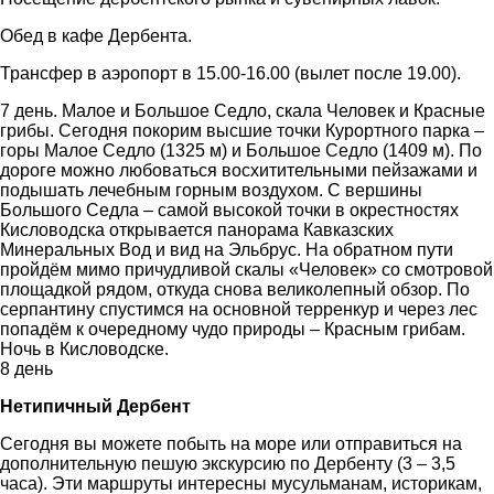
Обед в кафе Дербента.
Трансфер в аэропорт в 15.00-16.00 (вылет после 19.00).
7 день. Малое и Большое Седло, скала Человек и Красные
грибы. Сегодня покорим высшие точки Курортного парка –
горы Малое Седло (1325 м) и Большое Седло (1409 м). По
дороге можно любоваться восхитительными пейзажами и
подышать лечебным горным воздухом. С вершины
Большого Седла – самой высокой точки в окрестностях
Кисловодска открывается панорама Кавказских
Минеральных Вод и вид на Эльбрус. На обратном пути
пройдём мимо причудливой скалы «Человек» со смотровой
площадкой рядом, откуда снова великолепный обзор. По
серпантину спустимся на основной терренкур и через лес
попадём к очередному чудо природы – Красным грибам.
Ночь в Кисловодске.
8 день
Нетипичный Дербент
Сегодня вы можете побыть на море или отправиться на
дополнительную пешую экскурсию по Дербенту (3 – 3,5
часа). Эти маршруты интересны мусульманам, историкам,