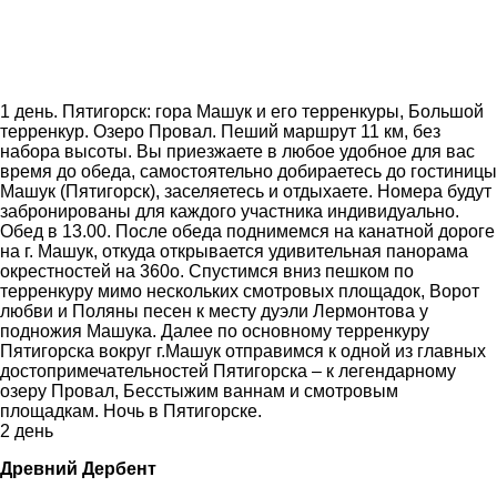
1 день. Пятигорск: гора Машук и его терренкуры, Большой
терренкур. Озеро Провал. Пеший маршрут 11 км, без
набора высоты. Вы приезжаете в любое удобное для вас
время до обеда, самостоятельно добираетесь до гостиницы
Машук (Пятигорск), заселяетесь и отдыхаете. Номера будут
забронированы для каждого участника индивидуально.
Обед в 13.00. После обеда поднимемся на канатной дороге
на г. Машук, откуда открывается удивительная панорама
окрестностей на 360о. Спустимся вниз пешком по
терренкуру мимо нескольких смотровых площадок, Ворот
любви и Поляны песен к месту дуэли Лермонтова у
подножия Машука. Далее по основному терренкуру
Пятигорска вокруг г.Машук отправимся к одной из главных
достопримечательностей Пятигорска – к легендарному
озеру Провал, Бесстыжим ваннам и смотровым
площадкам. Ночь в Пятигорске.
2 день
Древний Дербент