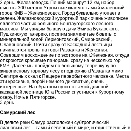
2 день. Железноводск. Пеший маршрут 12 км, набор
высоты 300 метров Утром выезжаем в самый маленький
город КМВ – Железноводск. Город буквально утопает в
зелени. Железноводский курортный парк очень живописен,
является частью большого Бештаугорского лесного
массива. Мы увидим бывшую дачу Эмира Бухарского,
Пушкинскую галерею, посетим знаменитые бюветы с
минеральной водой Лермонтовский, Смирновский,
Славяновский. Почти сразу от Каскадной лестницы
начинаются тропы на горы Развалка и Железная.
Совершим восхождение по экотропе на г.Железная, откуда
от кроются красивые панорамы сразу на несколько гор
КМВ. Далее мы пройдём по большому терренкуру по
живописному горному лесу к подножию г.Развалка мимо
Селитряных скал к Пещере первобытного человека. Места
эти красивые, порой немного диковатые, очень
интересные. На обратном пути по самой длинной
каскадной лестнице Юга России спустимся к Курортному
озеру. Ночь в Пятигорске.
3 день
Самурский лес
В дельте реки Самур расположен субтропический
лиановый лес – самый северный в мире, и единственный в