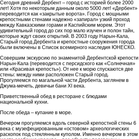
Сегодня древний Дербент – город с историей более 2000
лет! Хотя по некоторым данным около 5000 лет! «Дербент»
переводится как «закрытые ворота». Город с мощными
крепостными стенами надежно «запирал» узкий проход
между Кавказскими горами и Каспийским морем. Этот
удивительный город до сих пор мало изучен и полон тайн,
которые ждут своих открытий. В 2003 году Нарын-Кала,
Старый город Дербента и крепостные сооружения города
были включены в Список всемирного наследия ЮНЕСКО.
Совершим экскурсию по знаменитой Дербентской крепости
Нарын-Кала (переводится с персидского как «Солнечная»
или «Красивая крепость»). От нее к морю спускаются две
стены: между ними расположен Старый город.
Прогуляемся по магальной части Дербента, заглянем в
Джума-мечеть, девичьи бани XI века.
Приветственный обед в ресторане с блюдами
национальной кухни.
После обеда – купание в море.
Вечером прогуляемся вдоль северной крепостной стены 6
века с музефецированным «остовом» археологических
раскопок под стеклянным куполом. Именно вечером в этом