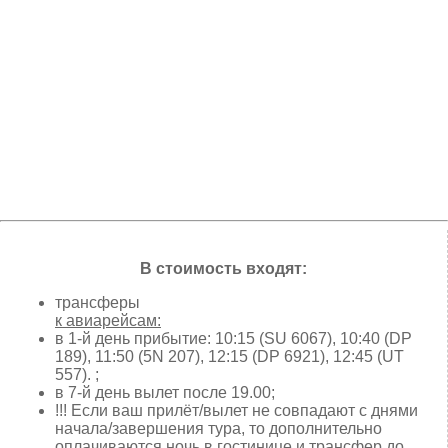
В стоимость входят:
трансферы
к авиарейсам:
в 1-й день прибытие: 10:15 (SU 6067), 10:40 (DP
189), 11:50 (5N 207), 12:15 (DP 6921), 12:45 (UT
557). ;
в 7-й день вылет после 19.00;
!!! Если ваш прилёт/вылет не совпадают с днями
начала/завершения тура, то дополнительно
оплачиваются ночь в гостинице и трансфер до