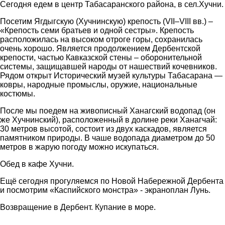
Сегодня едем в центр Табасаранского района, в сел.Хучни.
Посетим Ягдыгскую (Хучнинскую) крепость (VII–VIII вв.) –
«Крепость семи братьев и одной сестры». Крепость
расположилась на высоком отроге горы, сохранилась
очень хорошо. Является продолжением Дербентской
крепости, частью Кавказской стены – оборонительной
системы, защищавшей народы от нашествий кочевников.
Рядом открыт Исторический музей культуры Табасарана —
ковры, народные промыслы, оружие, национальные
костюмы.
После мы поедем на живописный Ханагский водопад (он
же Хучнинский), расположенный в долине реки Ханагчай:
30 метров высотой, состоит из двух каскадов, является
памятником природы. В чаше водопада диаметром до 50
метров в жарую погоду можно искупаться.
Обед в кафе Хучни.
Ещё сегодня прогуляемся по Новой Набережной Дербента
и посмотрим «Каспийского монстра» - экраноплан Лунь.
Возвращение в Дербент. Купание в море.