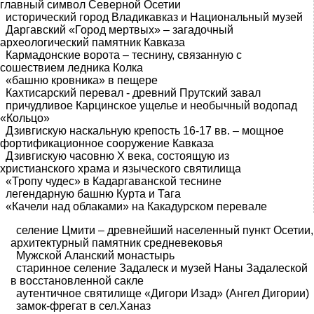
главный символ Северной Осетии
исторический город Владикавказ и Национальный музей
Даргавский «Город мертвых» – загадочный
археологический памятник Кавказа
Кармадонские ворота – теснину, связанную с
сошествием ледника Колка
«башню кровника» в пещере
Кахтисарский перевал - древний Прутский завал
причудливое Карцинское ущелье и необычный водопад
«Кольцо»
Дзивгискую наскальную крепость 16-17 вв. – мощное
фортификационное сооружение Кавказа
Дзивгискую часовню Х века, состоящую из
христианского храма и языческого святилища
«Тропу чудес» в Кадаргаванской теснине
легендарную башню Курта и Тага
«Качели над облаками» на Какадурском перевале
селение Цмити – древнейший населенный пункт Осетии,
архитектурный памятник средневековья
Мужской Аланский монастырь
старинное селение Задалеск и музей Наны Задалеской
в восстановленной сакле
аутентичное святилище «Дигори Изад» (Ангел Дигории)
замок-фрегат в сел.Ханаз