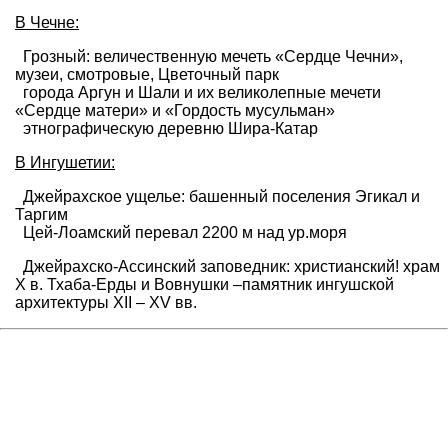
В Чечне:
Грозный: величественную мечеть «Сердце Чечни»,
музеи, смотровые, Цветочный парк
города Аргун и Шали и их великолепные мечети
«Сердце матери» и «Гордость мусульман»
этнографическую деревню Шира-Катар
В Ингушетии:
Джейрахское ущелье: башенный поселения Эгикал и
Таргим
Цей-Лоамский перевал 2200 м над ур.моря
Джейрахско-Ассинский заповедник: христианский! храм
Х в. Тхаба-Ерды и Вовнушки –памятник ингушской
архитектуры XII – XV вв.