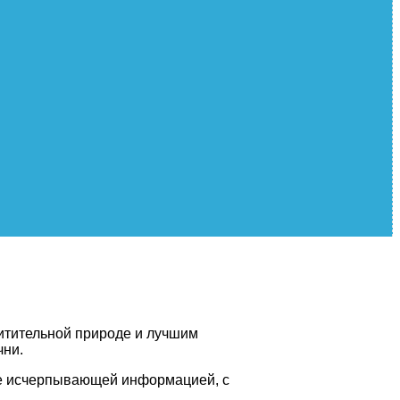
хитительной природе и лучшим
чни.
ае исчерпывающей информацией, с