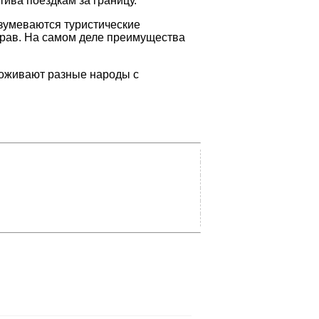
ива поездкам за границу.
азумеваются туристические
неправ. На самом деле преимущества
роживают разные народы с