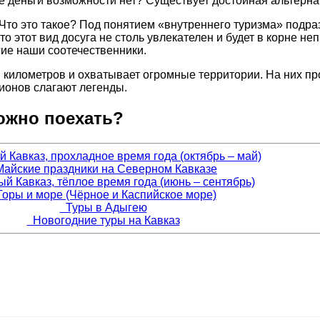
е деньги возможности нет? Существует достойная альтернат
. Что это такое? Под понятием «внутреннего туризма» подр
что этот вид досуга не столь увлекателен и будет в корне 
гие наши соотечественники.
и километров и охватывает огромные территории. На них п
гионов слагают легенды.
можно поехать?
Кавказ, прохладное время года (октябрь – май)
айские праздники на Северном Кавказе
 Кавказ, тёплое время года (июнь – сентябрь)
оры и море (Чёрное и Каспийское море)
Туры в Адыгею
Новогодние туры на Кавказ