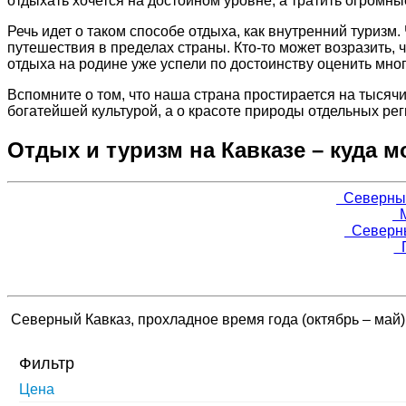
отдыхать хочется на достойном уровне, а тратить огромны
Речь идет о таком способе отдыха, как внутренний туризм
путешествия в пределах страны. Кто-то может возразить, 
отдыха на родине уже успели по достоинству оценить мно
Вспомните о том, что наша страна простирается на тысяч
богатейшей культурой, а о красоте природы отдельных ре
Отдых и туризм на Кавказе – куда 
Северный 
М
Северный
Г
Северный Кавказ, прохладное время года (октябрь – май)
Фильтр
Цена