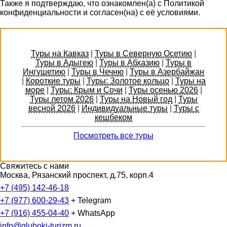
Также я подтверждаю, что ознакомлен(а) с Политикой
конфиденциальности и согласен(на) с её условиями.
Туры на Кавказ
|
Туры в Северную Осетию
|
Туры в Адыгею
|
Туры в Абхазию
|
Туры в
Ингушетию
|
Туры в Чечню
|
Туры в Азербайжан
|
Короткие туры
|
Туры: Золотое кольцо
|
Туры на
море
|
Туры: Крым и Сочи
|
Туры осенью 2026
|
Туры летом 2026
|
Туры на Новый год
|
Туры
весной 2026
|
Индивидуальные туры
|
Туры с
кешбеком
Посмотреть все туры
Свяжитесь с нами
Москва, Рязанский проспект, д.75, корп.4
+7 (495) 142-46-18
+7 (977) 600-29-43
+ Telegram
+7 (916) 455-04-40
+ WhatsApp
info@gluboki-turizm.ru