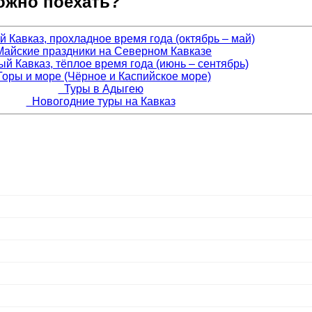
можно поехать?
Кавказ, прохладное время года (октябрь – май)
айские праздники на Северном Кавказе
 Кавказ, тёплое время года (июнь – сентябрь)
оры и море (Чёрное и Каспийское море)
Туры в Адыгею
Новогодние туры на Кавказ