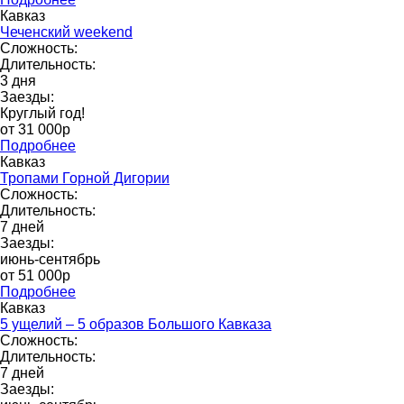
Кавказ
Чеченский weekend
Сложность:
Длительность:
3 дня
Заезды:
Круглый год!
от 31 000p
Подробнее
Кавказ
Тропами Горной Дигории
Сложность:
Длительность:
7 дней
Заезды:
июнь-сентябрь
от 51 000р
Подробнее
Кавказ
5 ущелий – 5 образов Большого Кавказа
Сложность:
Длительность:
7 дней
Заезды: