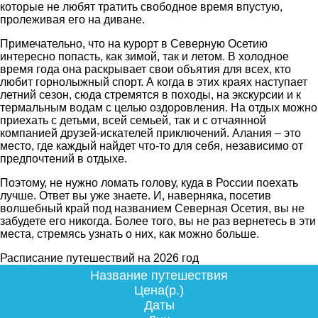
которые не любят тратить свободное время впустую,
пролеживая его на диване.
Примечательно, что на курорт в Северную Осетию
интересно попасть, как зимой, так и летом. В холодное
время года она раскрывает свои объятия для всех, кто
любит горнолыжный спорт. А когда в этих краях наступает
летний сезон, сюда стремятся в походы, на экскурсии и к
термальным водам с целью оздоровления. На отдых можно
приехать с детьми, всей семьей, так и с отчаянной
компанией друзей-искателей приключений. Алания – это
место, где каждый найдет что-то для себя, независимо от
предпочтений в отдыхе.
Поэтому, не нужно ломать голову, куда в России поехать
лучше. Ответ вы уже знаете. И, наверняка, посетив
волшебный край под названием Северная Осетия, вы не
забудете его никогда. Более того, вы не раз вернетесь в эти
места, стремясь узнать о них, как можно больше.
Расписание путешествий на 2026 год
Название путешествия
Цена(р.)
Даты