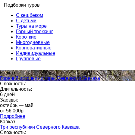
Подборки туров
С кешбеком
С детьми
Туры на море
Горный треккинг
Короткие
Многодневные
Корпоративные
Индивидуальные
Групповые
Кавказ
Горячий источник и горы Северного Кавказа
Сложность:
Длительность:
6 дней
Заезды:
октябрь — май
от 56 000p
Подробнее
Кавказ
Три республики Северного Кавказа
Сложность: