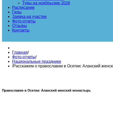
Туры на ноябрьские 2026
Расписание
Гиды
Заявка на участие
Фото-отчеты
Отзывы
Контакты
Главная
/
Фото-отчеты
/
Национальные праздники
/
Расскажем о православии в Осетии: Аланский женс
Православие в Осетии: Аланский женский монастырь