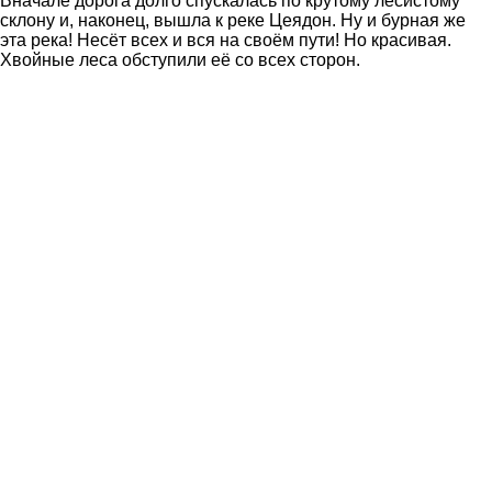
Вначале дорога долго спускалась по крутому лесистому
склону и, наконец, вышла к реке Цеядон. Ну и бурная же
эта река! Несёт всех и вся на своём пути! Но красивая.
Хвойные леса обступили её со всех сторон.