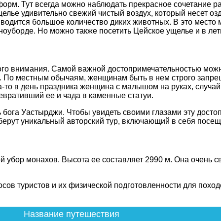
орм. Тут всегда можно наблюдать прекрасное сочетание р
 ущелье удивительно свежий чистый воздух, который несет 
 водится большое количество диких животных. В это место 
ноуборде. Но можно также посетить Цейское ущелье и в лет
ого внимания. Самой важной достопримечательностью можн
. По местным обычаям, женщинам быть в нем строго запре
да-то в день праздника женщина с малышом на руках, случай
ревративший ее и чада в каменные статуи.
ь бога Уастырджи. Чтобы увидеть своими глазами эту досто
дберут уникальный авторский тур, включающий в себя посещ
 убор монахов. Высота ее составляет 2990 м. Она очень с
сов туристов и их физической подготовленности для поход
Название путешествия