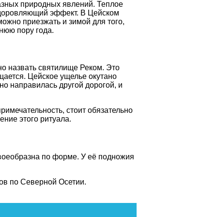
азных природных явлений. Теплое
оздоровляющий эффект. В Цейском
можно приезжать и зимой для того,
нюю пору года.
о назвать святилище Реком. Это
щается. Цейское ущелье окутано
но направилась другой дорогой, и
примечательность, стоит обязательно
ение этого ритуала.
воеобразна по форме. У её подножия
ов по Северной Осетии.