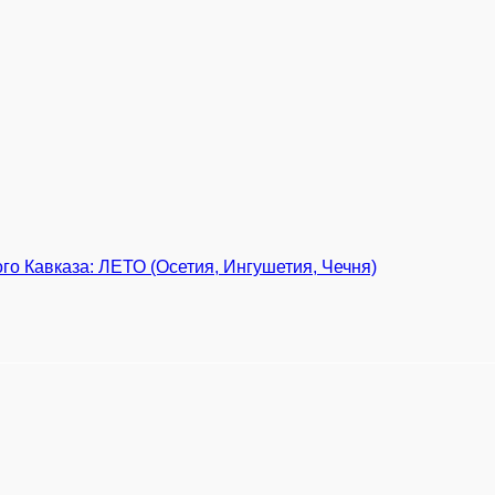
о Кавказа: ЛЕТО (Осетия, Ингушетия, Чечня)