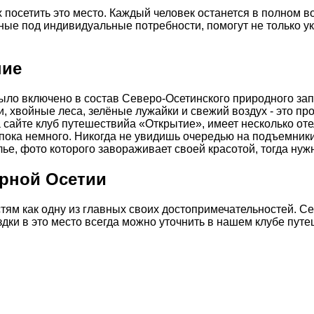
осетить это место. Каждый человек останется в полном во
ные под индивидуальные потребности, помогут не только ук
ние
было включено в состав Северо-Осетинского природного за
, хвойные леса, зелёные лужайки и свежий воздух - это п
сайте клуб путешествийа «Открытие», имеет несколько отел
ь пока немного. Никогда не увидишь очередью на подъемник
лье, фото которого завораживает своей красотой, тогда ну
ерной Осетии
ям как одну из главных своих достопримечательностей. Се
ки в это место всегда можно уточнить в нашем клубе пут