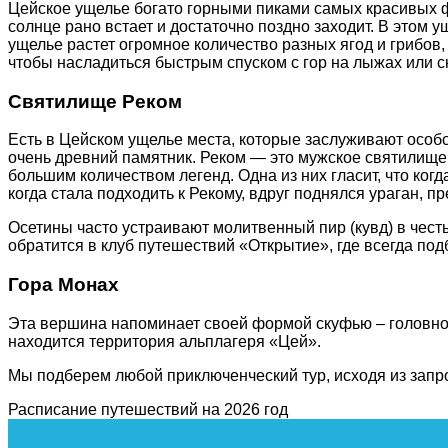
Цейское ущелье богато горными пиками самых красивых ф
солнце рано встает и достаточно поздно заходит. В этом
ущелье растет огромное количество разных ягод и грибов,
чтобы насладиться быстрым спуском с гор на лыжах или с
Святилище Реком
Есть в Цейском ущелье места, которые заслуживают особ
очень древний памятник. Реком — это мужское святилище
большим количеством легенд. Одна из них гласит, что ког
когда стала подходить к Рекому, вдруг поднялся ураган, п
Осетины часто устраивают молитвенный пир (кувд) в чест
обратится в клуб путешествий «Открытие», где всегда по
Гора Монах
Эта вершина напоминает своей формой скуфью – головной
находится территория альплагеря «Цей».
Мы подберем любой приключенческий тур, исходя из запро
Расписание путешествий на 2026 год