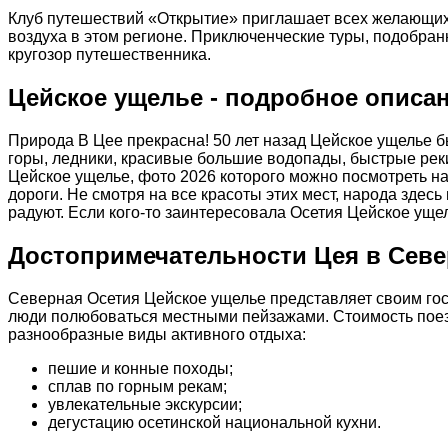
Клуб путешествий «Открытие» приглашает всех желающих п
воздуха в этом регионе. Приключенческие туры, подобран
кругозор путешественника.
Цейское ущелье - подробное описа
Природа В Цее прекрасна! 50 лет назад Цейское ущелье 
горы, ледники, красивые большие водопады, быстрые реки
Цейское ущелье, фото 2026 которого можно посмотреть на 
дороги. Не смотря на все красоты этих мест, народа здес
радуют. Если кого-то заинтересовала Осетия Цейское уще
Достопримечательности Цея в Сев
Северная Осетия Цейское ущелье представляет своим гост
люди полюбоваться местными пейзажами. Стоимость поезд
разнообразные виды активного отдыха:
пешие и конные походы;
сплав по горным рекам;
увлекательные экскурсии;
дегустацию осетинской национальной кухни.