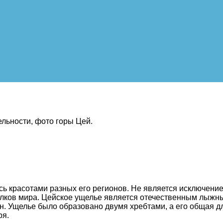
льности, фото горы Цей.
сь красотами разных его регионов. Не является исключени
голков мира. Цейское ущелье является отечественным лыжн
н. Ущелье было образовано двумя хребтами, а его общая д
ря.