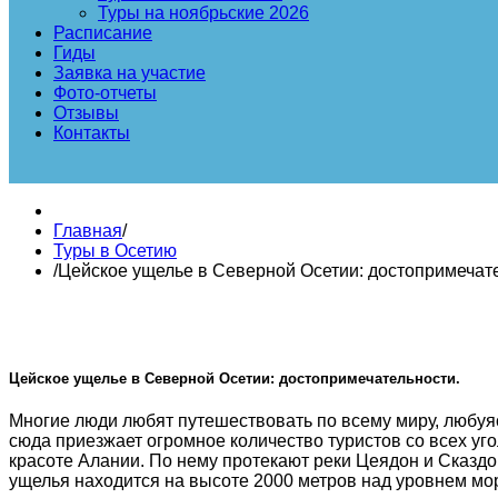
Туры на ноябрьские 2026
Расписание
Гиды
Заявка на участие
Фото-отчеты
Отзывы
Контакты
Главная
/
Туры в Осетию
/
Цейское ущелье в Северной Осетии: достопримечате
Цейское ущелье в Северной Осетии: достопримечательности.
Многие люди любят путешествовать по всему миру, любуя
сюда приезжает огромное количество туристов со всех у
красоте Алании. По нему протекают реки Цеядон и Сказдо
ущелья находится на высоте 2000 метров над уровнем мо