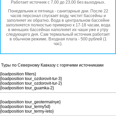
Работает источник с 7.00 до 23.00 без выходных.
Понедельник и пятница - санитарные дни. После 22
часов персонал спускает воду, чистит бассейны и
заполняет их обратно. Вода в центральном бассейне
заполняется полностью примерно к 17-18 часам, вода
в меньших бассейнах наполняет их чаши уже к утру
следующего дня. Сам термальный источник работает
в обычном режиме. Входная плата - 500 рублей (1
час).
Туры по Северному Кавказу с горячими источниками
{loadposition filters}
{loadposition tour_ozdorovit-tur-3}
{loadposition tour_ozdorovit-tur-2}
{loadposition tour_guamka-2}
{loadposition tour_geotermalnye}
{loadposition tour_termy5d}
{loadposition tour_termy-leto}