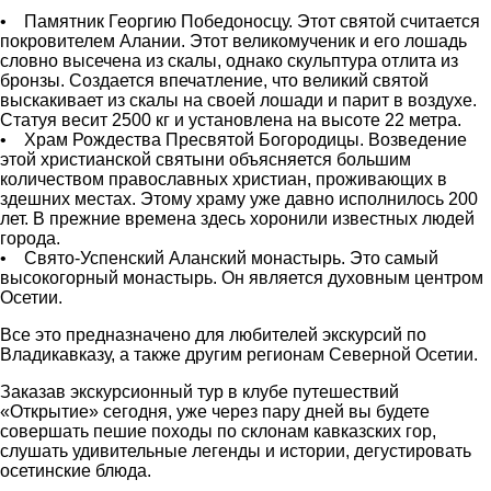
• Памятник Георгию Победоносцу. Этот святой считается
покровителем Алании. Этот великомученик и его лошадь
словно высечена из скалы, однако скульптура отлита из
бронзы. Создается впечатление, что великий святой
выскакивает из скалы на своей лошади и парит в воздухе.
Статуя весит 2500 кг и установлена на высоте 22 метра.
• Храм Рождества Пресвятой Богородицы. Возведение
этой христианской святыни объясняется большим
количеством православных христиан, проживающих в
здешних местах. Этому храму уже давно исполнилось 200
лет. В прежние времена здесь хоронили известных людей
города.
• Свято-Успенский Аланский монастырь. Это самый
высокогорный монастырь. Он является духовным центром
Осетии.
Все это предназначено для любителей экскурсий по
Владикавказу, а также другим регионам Северной Осетии.
Заказав экскурсионный тур в клубе путешествий
«Открытие» сегодня, уже через пару дней вы будете
совершать пешие походы по склонам кавказских гор,
слушать удивительные легенды и истории, дегустировать
осетинские блюда.