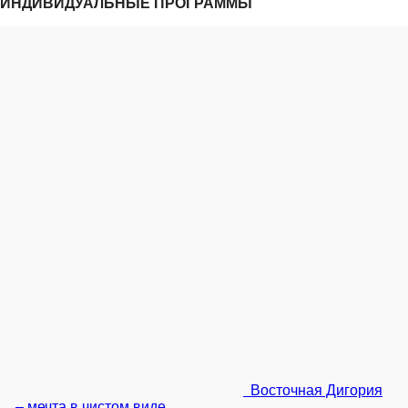
ИНДИВИДУАЛЬНЫЕ ПРОГРАММЫ
Восточная Дигория
– мечта в чистом виде