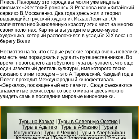
Плесе. Панораму это города вы могли уже видеть в
фильмах «Жестокий романс» Э.Рязанова или «Китайский
сервиз» В.Москаленко. Два года здесь жил и творил
выдающийся русский художник Исаак Левитан. Он
запечатлел необыкновенную красоту этих мест на многих
своих полотнах. Картины вы увидите в доме-музее
художника, который расположился в усадьбе XIX века на
берегу Волги.
Несмотря на то, что старые русские города очень невелики,
им есть чем порадовать и удивить путешественников. Во
время новогоднего автобусного тура вы узнаете, что еще
один известный деятель культуры, имя которого тесно
связано с этим городом – это А.Тарковский. Каждый год в
Плесе проходит Международный кинофестиваль
«Зеркало», посвященный его памяти. Сюда съезжаются
знаменитые режиссеры со всего мира и здесь можно
увидеть самые последние мировые киноновинки.
Туры на Кавказ
|
Туры в Северную Осетию
|
Туры в Адыгею
|
Туры в Абхазию
|
Туры в
Ингушетию
|
Туры в Чечню
|
Туры в Азербайжан
|
Короткие туры
|
Туры: Золотое кольцо
|
Туры на