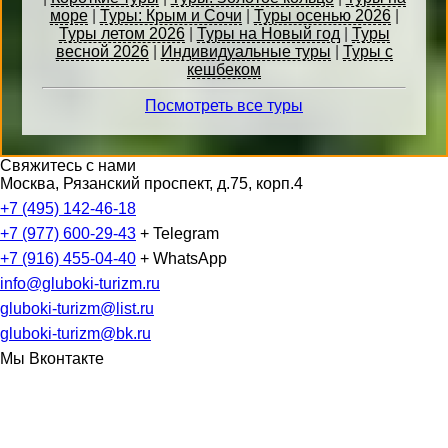
море
|
Туры: Крым и Сочи
|
Туры осенью 2026
|
Туры летом 2026
|
Туры на Новый год
|
Туры
весной 2026
|
Индивидуальные туры
|
Туры с
кешбеком
Посмотреть все туры
Свяжитесь с нами
Москва, Рязанский проспект, д.75, корп.4
+7 (495) 142-46-18
+7 (977) 600-29-43
+ Telegram
+7 (916) 455-04-40
+ WhatsApp
info@gluboki-turizm.ru
gluboki-turizm@list.ru
gluboki-turizm@bk.ru
Мы Вконтакте