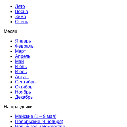
Лето
Весна
Зима
Осень
Месяц
Январь
Февраль
Март
Апрель
Май
Июнь
Июль
Август
Сентябрь
Октябрь
Ноябрь
Декабрь
На праздники
Майские (1 – 9 мая)
Ноябрьские (4 ноября)
Новый год и Рождество