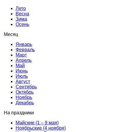
Лето
Весна
Зима
Осень
Месяц
Январь
Февраль
Март
Апрель
Май
Июнь
Июль
Август
Сентябрь
Октябрь
Ноябрь
Декабрь
На праздники
Майские (1 – 9 мая)
Ноябрьские (4 ноября)