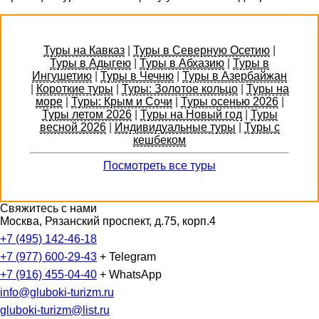
Туры на Кавказ
|
Туры в Северную Осетию
|
Туры в Адыгею
|
Туры в Абхазию
|
Туры в
Ингушетию
|
Туры в Чечню
|
Туры в Азербайжан
|
Короткие туры
|
Туры: Золотое кольцо
|
Туры на
море
|
Туры: Крым и Сочи
|
Туры осенью 2026
|
Туры летом 2026
|
Туры на Новый год
|
Туры
весной 2026
|
Индивидуальные туры
|
Туры с
кешбеком
Посмотреть все туры
Свяжитесь с нами
Москва, Рязанский проспект, д.75, корп.4
+7 (495) 142-46-18
+7 (977) 600-29-43
+ Telegram
+7 (916) 455-04-40
+ WhatsApp
info@gluboki-turizm.ru
gluboki-turizm@list.ru