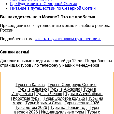
Где будем жить в Северной Осетии
Питание в путешествии по Северной Осетии
Вы находитесь не в Москве? Это не проблема.
Присоединиться к путешествию можно из любого региона
России!
Подробнее о том,
как стать участником путешествия.
Скидки детям!
Дополнительные скидки для детей до 12 лет. Подробнее на
страницах туров / по телефону у наших менеджеров.
Туры на Кавказ
|
Туры в Северную Осетию
|
Туры в Адыгею
|
Туры в Абхазию
|
Туры в
Ингушетию
|
Туры в Чечню
|
Туры в Азербайжан
|
Короткие туры
|
Туры: Золотое кольцо
|
Туры на
море
|
Туры: Крым и Сочи
|
Туры осенью 2026
|
Туры летом 2026
|
Туры на Новый год
|
Туры
весной 2026
|
Индивидуальные туры
|
Туры с