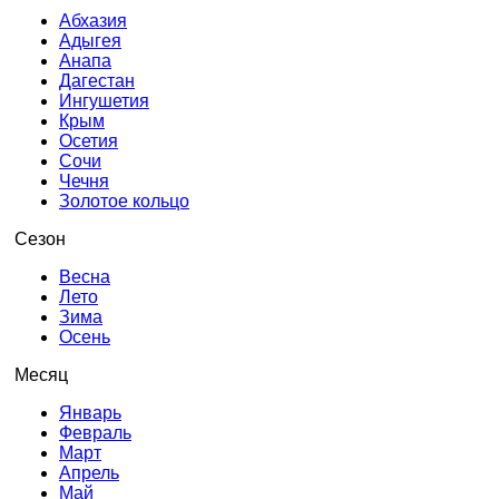
Абхазия
Адыгея
Анапа
Дагестан
Ингушетия
Крым
Осетия
Сочи
Чечня
Золотое кольцо
Сезон
Весна
Лето
Зима
Осень
Месяц
Январь
Февраль
Март
Апрель
Май