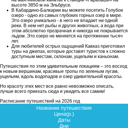
высоте 3850 м на Эльбрусе.
В Кабардино-Балкарии вы можете посетить Голубое
озеро - одно из самых глубоких горных озер в мире.
Это озеро уникально - в него не впадает ни одной
реки. В нем нет рыбы и других животных, а вода при
этом абсолютно прозрачная и никогда не покрывается
льдом. Это озеро не меняется на протяжении тысяч
лет.
Для любителей острых ощущений Кавказ приготовил
туры на джипах, которые доставят туристов к сложно
доступным местам, склонам, ущельям и каньонам.
Путешествия по этим удивительным локациям – это восход
к новым вершинам, красивые тропы по зеленым лугам,
ущельям, вдоль водопадов и озер удивительной красоты.
Но красоту этих мест все равно невозможно описать,
лучше всего приехать сюда и увидеть все самим!
Расписание путешествий на 2026 год
Название путешествия
Цена(р.)
Даты
Дни