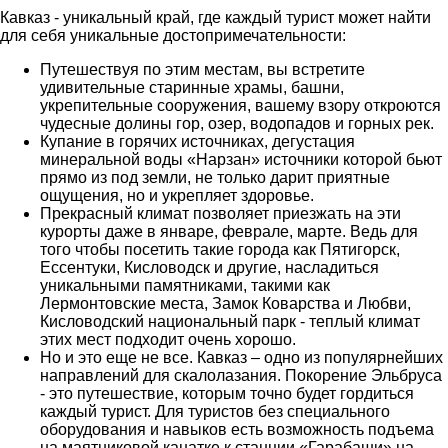
Кавказ - уникальный край, где каждый турист может найти
для себя уникальные достопримечательности:
Путешествуя по этим местам, вы встретите
удивительные старинные храмы, башни,
укрепительные сооружения, вашему взору откроются
чудесные долины гор, озер, водопадов и горных рек.
Купание в горячих источниках, дегустация
минеральной воды «Нарзан» источники которой бьют
прямо из под земли, не только дарит приятные
ощущения, но и укрепляет здоровье.
Прекрасный климат позволяет приезжать на эти
курорты даже в январе, феврале, марте. Ведь для
того чтобы посетить такие города как Пятигорск,
Ессентуки, Кисловодск и другие, насладиться
уникальными памятниками, такими как
Лермонтовские места, Замок Коварства и Любви,
Кисловодский национальный парк - теплый климат
этих мест подходит очень хорошо.
Но и это еще не все. Кавказ – одно из популярнейших
направлений для скалолазания. Покорение Эльбруса
- это путешествие, которым точно будет гордиться
каждый турист. Для туристов без специального
оборудования и навыков есть возможность подъема
на маятниковой канатке к станции «Гарабаши» на