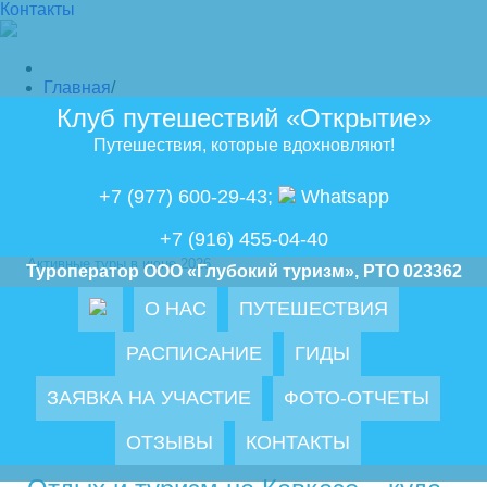
Контакты
Главная
/
Туры в июне 2026
Клуб путешествий «Открытие»
/
Активные туры и отдых в июне 2026
Путешествия, которые вдохновляют!
+7 (977) 600-29-43
;
Whatsapp
+7 (916) 455-04-40
Активные туры в июне 2026
Туроператор ООО «Глубокий туризм», РТО 023362
Выбирая место для отдыха, многие обращают
О НАС
ПУТЕШЕСТВИЯ
внимание на туры по России и Абхазии в июне и
просто варианты активного времяпрепровождения.
РАСПИСАНИЕ
ГИДЫ
Но к определению наиболее подходящего решения
нужно подходить со всей серьезностью. Поэтому в
ЗАЯВКА НА УЧАСТИЕ
ФОТО-ОТЧЕТЫ
поисках туров в июне 2026г стоит обратить
внимание на ряд нюансов, которые могут повлиять
ОТЗЫВЫ
КОНТАКТЫ
на ваше решение.