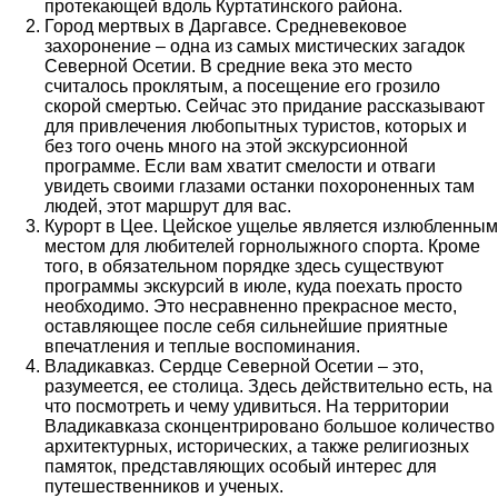
протекающей вдоль Куртатинского района.
Город мертвых в Даргавсе. Средневековое
захоронение – одна из самых мистических загадок
Северной Осетии. В средние века это место
считалось проклятым, а посещение его грозило
скорой смертью. Сейчас это придание рассказывают
для привлечения любопытных туристов, которых и
без того очень много на этой экскурсионной
программе. Если вам хватит смелости и отваги
увидеть своими глазами останки похороненных там
людей, этот маршрут для вас.
Курорт в Цее. Цейское ущелье является излюбленным
местом для любителей горнолыжного спорта. Кроме
того, в обязательном порядке здесь существуют
программы экскурсий в июле, куда поехать просто
необходимо. Это несравненно прекрасное место,
оставляющее после себя сильнейшие приятные
впечатления и теплые воспоминания.
Владикавказ. Сердце Северной Осетии – это,
разумеется, ее столица. Здесь действительно есть, на
что посмотреть и чему удивиться. На территории
Владикавказа сконцентрировано большое количество
архитектурных, исторических, а также религиозных
памяток, представляющих особый интерес для
путешественников и ученых.