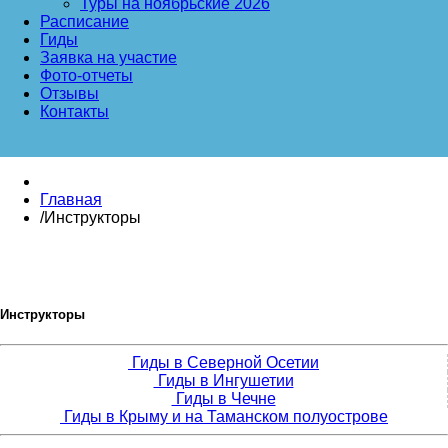
Туры на ноябрьские 2026
Расписание
Гиды
Заявка на участие
Фото-отчеты
Отзывы
Контакты
Главная
/
Инструкторы
Инструкторы
Гиды в Северной Осетии
Гиды в Ингушетии
Гиды в Чечне
Гиды в Крыму и на Таманском полуострове