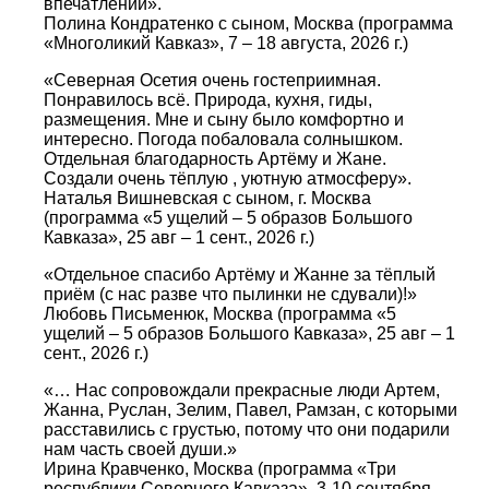
впечатлений».
Полина Кондратенко с сыном, Москва (программа
«Многоликий Кавказ», 7 – 18 августа, 2026 г.)
«Северная Осетия очень гостеприимная.
Понравилось всё. Природа, кухня, гиды,
размещения. Мне и сыну было комфортно и
интересно. Погода побаловала солнышком.
Отдельная благодарность Артёму и Жане.
Создали очень тёплую , уютную атмосферу».
Наталья Вишневская с сыном, г. Москва
(программа «5 ущелий – 5 образов Большого
Кавказа», 25 авг – 1 сент., 2026 г.)
«Отдельное спасибо Артёму и Жанне за тёплый
приём (с нас разве что пылинки не сдували)!»
Любовь Письменюк, Москва (программа «5
ущелий – 5 образов Большого Кавказа», 25 авг – 1
сент., 2026 г.)
«… Нас сопровождали прекрасные люди Артем,
Жанна, Руслан, Зелим, Павел, Рамзан, с которыми
расставились с грустью, потому что они подарили
нам часть своей души.»
Ирина Кравченко, Москва (программа «Три
республики Северного Кавказа», 3-10 сентября