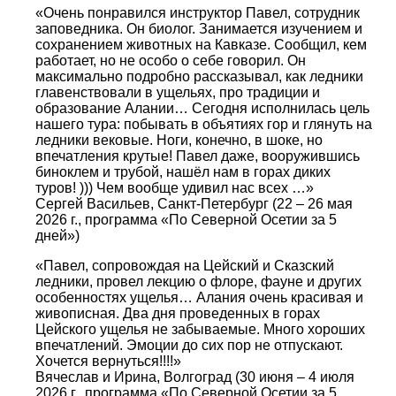
«Очень понравился инструктор Павел, сотрудник
заповедника. Он биолог. Занимается изучением и
сохранением животных на Кавказе. Сообщил, кем
работает, но не особо о себе говорил. Он
максимально подробно рассказывал, как ледники
главенствовали в ущельях, про традиции и
образование Алании… Сегодня исполнилась цель
нашего тура: побывать в объятиях гор и глянуть на
ледники вековые. Ноги, конечно, в шоке, но
впечатления крутые! Павел даже, вооружившись
биноклем и трубой, нашёл нам в горах диких
туров! ))) Чем вообще удивил нас всех …»
Сергей Васильев, Санкт-Петербург (22 – 26 мая
2026 г., программа «По Северной Осетии за 5
дней»)
«Павел, сопровождая на Цейский и Сказский
ледники, провел лекцию о флоре, фауне и других
особенностях ущелья… Алания очень красивая и
живописная. Два дня проведенных в горах
Цейского ущелья не забываемые. Много хороших
впечатлений. Эмоции до сих пор не отпускают.
Хочется вернуться!!!!»
Вячеслав и Ирина, Волгоград (30 июня – 4 июля
2026 г., программа «По Северной Осетии за 5