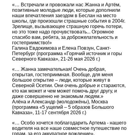
«… Встречали и провожали нас Жанна и Артём,
позитивные молодые люди, которые дополнили
наши впечатления заездом в Беслан на место
школы, где произошли страшные события в 2004г.
Зрелище, вызывающее страшную горечь потери,
но это тоже надо прочувствовать... Огромное
спасибо вам, ребята, за доброжелательность и
гостеприимство!»
Галина Евдокимова и Елена Повзун, Санкт-
Петербург (программа «Горячий источник и горы
Северного Кавказа», 21-26 мая 2026 г.)
«… Жанна замечательная! Очень добрая,
открытая, гостеприимная. Вообще, для меня
большое открытие – люди, которые живут в
Северной Осетии. Они очень добрые и стараются,
кто как может и чем может помочь друг другу, и
даже совершенно не знакомым людям.»
Алёна и Александр (молодожёны), Москва
(программа «5 ущелий – 5 образов Большого
Кавказа», 11-17 сентября 2026 г.)
«… Особо хочется поблагодарить Артема - нашего
водителя на все наше совместное путешествие по
горам, за его аккуратное вождение».