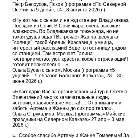
Пётр Белоусов, Псков (программа «По Северной
Осетии за 5 дней», 14-18 августа 2026 г,)
«Ну вот мы с сыном и на ж/д станции Владикавказ.
Поездом из Сочи. В Сочи жара, очень высокая
влажность. Во Владикавказе тоже жара, но не
такая удушающая! Встречает Жанна, девушка
"солнце", такой Аревик! Красавица, умница,
интересный рассказчик! Ведет в гостиницу, рядом
со станцией. Там встречает Галина-
гостеприимство, уют, красота, кофе потрясающий!
готовит великолепно!.. »
Ольга Бусел с сыном, Москва (программа «5
ущелий – 5 образов Большого Кавказа», 23 – 30
июня 2026 г.)
«Благодарю Вас за организованный тур в Осетию.
Впечатлений много: замечательные люди,
истории, красивейшие места! … От внимания и
заботы Артема и Жанны до сих пор тепло».
Ольга Струкалина, Москва (программа «Майские
праздники на Северном Кавказе» 27 апр – 3 мая
2026 г.)
«.. Особое спасибо Артему и Жанне Томаевым! За