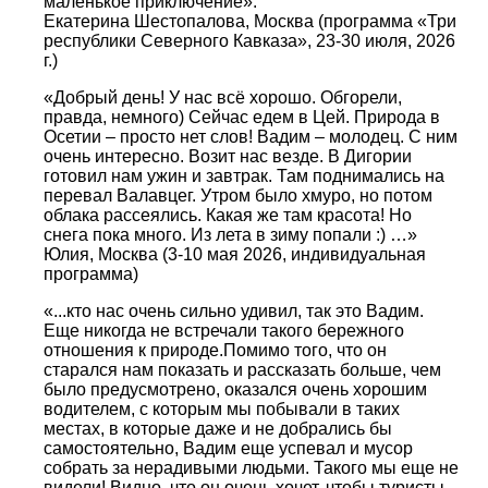
маленькое приключение».
Екатерина Шестопалова, Москва (программа «Три
республики Северного Кавказа», 23-30 июля, 2026
г.)
«Добрый день! У нас всё хорошо. Обгорели,
правда, немного) Сейчас едем в Цей. Природа в
Осетии – просто нет слов! Вадим – молодец. С ним
очень интересно. Возит нас везде. В Дигории
готовил нам ужин и завтрак. Там поднимались на
перевал Валавцег. Утром было хмуро, но потом
облака рассеялись. Какая же там красота! Но
снега пока много. Из лета в зиму попали :) …»
Юлия, Москва (3-10 мая 2026, индивидуальная
программа)
«...кто нас очень сильно удивил, так это Вадим.
Еще никогда не встречали такого бережного
отношения к природе.Помимо того, что он
старался нам показать и рассказать больше, чем
было предусмотрено, оказался очень хорошим
водителем, с которым мы побывали в таких
местах, в которые даже и не добрались бы
самостоятельно, Вадим еще успевал и мусор
собрать за нерадивыми людьми. Такого мы еще не
видели! Видно, что он очень хочет, чтобы туристы