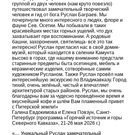
группой из двух человек (нам круто повезло)
путешествовал замечательный творческий
человек и гид от бога Руслан Баграев. Мы
почерпнули много интересного о людях, флоре и
фауне Сев. Осетии. Мы побывали в таких
красивейших местах горных ущелий, что дух
захватывает при воспоминании. А родовые
башни, захоронения, святилища- всё это так
интересно! Руслан пригласил нас в свой домик-
музей, который находится в селении Камунта
высоко в горах, где нашему вниманию предстали
старинные предметы быта осетинцев, мебель и
керамические изделия, сотворённые самим
художником Русланом. Также Руслан провёл нам
интереснейшую экскурсию по Владикавказу. Город
тихий, очень зелёный, чистый и впечатляет
архитектурой старых районов. Руслан, мы очень
благодарны вам за чудесно проведённое время и
вкуснейший кофе и шлём Вам пламенный привет
с Питерской земли!»
Галина Евдокимова и Елена Повзун, Санкт-
Петербург (программа «Горячий источник и горы
Северного Кавказа», 21-26 мая 2026 г.)
«… Уникальный Руслан замечательный