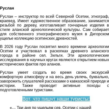
Руслан
Руслан – инструктор по всей Северной Осетии, этнограф,
краевед. Имеет художественное образование, занимается
резьбой по дереву, изготавливает гончарные изделия в
стиле аланской археологической культуры. Сам собирает
для собственного этнографического музея в Дигорском
ущелье коллекцию осетинских древностей.
В 2026 году Руслан посвятил много времени археологии
Осетии и участвовал в раскопках древнего аланского
города в районе сел. Зильги. Эти археологические
исследования в научных кругах являются открытием новых
исторических фактов про аланов.
Руслан умеет создать во время своих экскурсий
комфортную атмосферу и на весь день увлечь, буквально,
заворожить слушателей рассказами о кавказской природе и
истории. Также проводит активные походы с
подготовленными туристами.
Вот, что пишут наши туристы:
«… Три дня по ущельям сев. Осетии с нашей