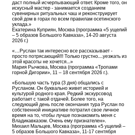
даст полный исчерпывающий ответ. Кроме того, он
искусный мастер - занимается созданием
сувенирных ритуальных чаш и реконструирует
свой дом в горах по всем правилам осетинского
уклада.»
Екатерина Куприян, Москва (программа «5 ущелий
– 5 образов Большого Кавказа», 14-20 августа
2026 г.)
«…Руслан так интересно все рассказывает -
просто потрясающий!!! Только грустно....уезжать из
этой красоты не хочется...»
Мария Рычкова, Москва (программа «Тропами
горной Дигории», 11 – 18 сентября 2026 г.).
«Большую часть тура (3 дня) общались с
Русланом. Он буквально живет историей и
культурой родного края. Редкий экскурсовод
работает с такой отдачей. Более того, на
следующий день после окончания тура Руслан по
собственной инициативе потратил свое личное
время на то, чтобы лучше познакомить меня с
Владикавказом. Очень ему признателен».
Михаил Мальцев, Москва (программа «5 ущелий –
5 образов Большого Кавказа», 11-17 сентября