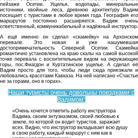
пейзажи Осетии. Ущелья, водопады, минеральные
источники, хвойные леса, древнюю архитектуру Вадим
посещает с туристами в любое время года. География его
маршрутов постоянно расширяется. Вадим очень
ответственный, коммуникабельный и надёжный инструктор.
А ещё именно он сделал «скамейку» на Архонском
перевале. Это новая и уже нашумевшая
достопримечательность Северной Осетии. Скамейка
романтично установлена на краю скалы на самой высокой
точке перевала с восхитительным видом на окружающие
горы, пос.Фиагдон и Куртатинское ущелье. А сделал её
Вадим просто для того, чтобы люди сюда приезжали и
любовались красотами Кавказа. На ней написано «Счастье
не за горами, оно в горах».
Наши туристы очень довольны поездками с
Вадимом:
«Очень хочется отметить работу инструктора
Вадима, своим энтузиазмом, своей любовью к
земле, по которой он водит туристов, заражает
всех. Видно, что инструктор вкладывает всю душу
в свою работу, каждый маршрут с ним как в