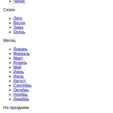
Чечня
Сезон
Лето
Весна
Зима
Осень
Месяц
Январь
Февраль
Март
Апрель
Май
Июнь
Июль
Август
Сентябрь
Октябрь
Ноябрь
Декабрь
На праздники