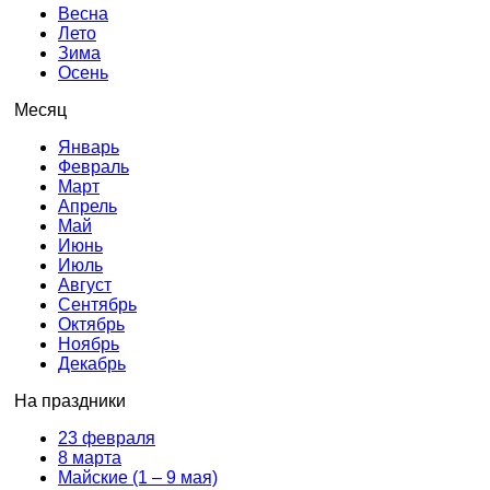
Весна
Лето
Зима
Осень
Месяц
Январь
Февраль
Март
Апрель
Май
Июнь
Июль
Август
Сентябрь
Октябрь
Ноябрь
Декабрь
На праздники
23 февраля
8 марта
Майские (1 – 9 мая)