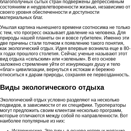
благополучных сытых стран подвержены депрессивным
состояниям и неудовлетворенности жизнью, независимо от
своего уровня обеспеченности и доступности
материальных благ.
Унылая картина нынешнего времени соотносима не только
с тем, что прогресс оказывает давление на человека. Для
природы нашей планеты он и вовсе губителен. Именно эти
две причины стали толчком к появлению такого понятия,
как экологический отдых. Идея впервые возникла еще в 80-
х годах прошлого столетия. Сейчас ученые называют этот
вид отдыха «сельским» или «зеленым». В его основе
заложено стремление уйти от изнуряющих душу и тело
«благ» цивилизации, вернуться к истокам и бережно
относиться к дарам природы, сохраняя ее первозданность.
Виды экологического отдыха
Экологический отдых условно разделяют на несколько
подвидов, в зависимости от их специфики. Туроператоры
могут предложить своим клиентам несколько программ,
которые отличаются между собой по направленности. Вот
наиболее популярные из них:
Исторические. Это туры, в основе которых желание