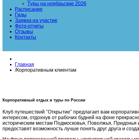
Туры на ноябрьские 2026
Расписание
Гиды
Заявка на участие
Фото-отчеты
Отзывы
Контакты
Главная
/
Корпоративным клиентам
Корпоративный отдых и туры по России
Клуб путешествий "Открытие" предлагает вам корпоратив
интересом, отдохнув от рабочих будней на фоне прекрасн
историческим местам Подмосковья, Поволжья, Придонья ил
предоставят возможность лучше понять друг друга и созд