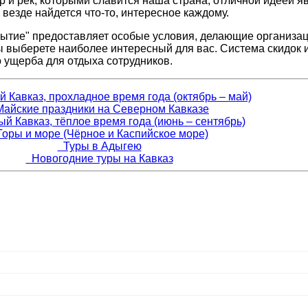
 и рек, которыми славится наша страна, отличной идеей я
 везде найдется что-то, интересное каждому.
ытие" предоставляет особые условия, делающие организац
 выберете наиболее интересный для вас. Система скидок и
 ущерба для отдыха сотрудников.
Кавказ, прохладное время года (октябрь – май)
айские праздники на Северном Кавказе
 Кавказ, тёплое время года (июнь – сентябрь)
оры и море (Чёрное и Каспийское море)
Туры в Адыгею
Новогодние туры на Кавказ