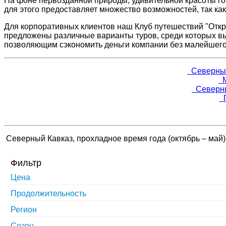
На фоне первозданной природы, удивительной красоты гор
для этого предоставляет множество возможностей, так как
Для корпоративных клиентов наш Клуб путешествий "Откр
предложены различные варианты туров, среди которых вы
позволяющим сэкономить деньги компании без малейшего
Северный 
М
Северный
Г
Северный Кавказ, прохладное время года (октябрь – май)
Фильтр
Цена
Продолжительность
Регион
Сезон