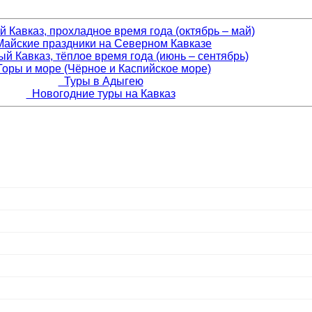
Кавказ, прохладное время года (октябрь – май)
айские праздники на Северном Кавказе
 Кавказ, тёплое время года (июнь – сентябрь)
оры и море (Чёрное и Каспийское море)
Туры в Адыгею
Новогодние туры на Кавказ