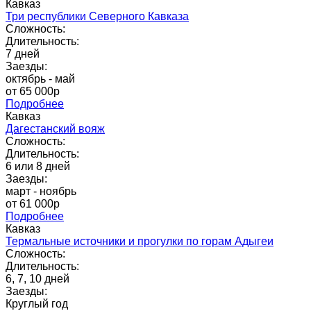
Кавказ
Три республики Северного Кавказа
Сложность:
Длительность:
7 дней
Заезды:
октябрь - май
от 65 000p
Подробнее
Кавказ
Дагестанский вояж
Сложность:
Длительность:
6 или 8 дней
Заезды:
март - ноябрь
от 61 000p
Подробнее
Кавказ
Термальные источники и прогулки по горам Адыгеи
Сложность:
Длительность:
6, 7, 10 дней
Заезды:
Круглый год