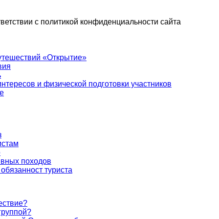
тветствии с политикой конфиденциальности сайта
 путешествий «Открытие»
вия
ь
интересов и физической подготовки участников
е
з
истам
р
ивных походов
 обязанност туриста
ествие?
 группой?