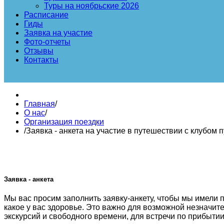
Туры на ноябрьские 2026
Расписание
Гиды
Заявка на участие
Фото-отчеты
Отзывы
Контакты
Главная
/
О нас
/
Организация поездки
/
Заявка - анкета на участие в путешествии с клубом
Заявка - анкета
Мы вас просим заполнить заявку-анкету, чтобы мы имели пр
какое у вас здоровье. Это важно для возможной незначит
экскурсий и свободного времени, для встречи по прибыти