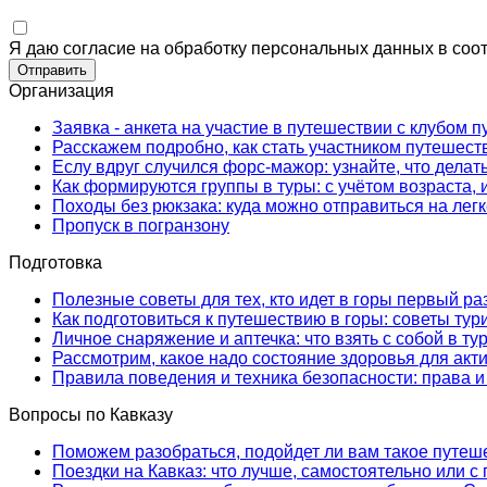
Я даю согласие на обработку персональных данных в соо
Организация
Заявка - анкета на участие в путешествии с клубом
Расскажем подробно, как стать участником путешест
Еслу вдруг случился форс-мажор: узнайте, что делат
Как формируются группы в туры: с учётом возраста, 
Походы без рюкзака: куда можно отправиться на легк
Пропуск в погранзону
Подготовка
Полезные советы для тех, кто идет в горы первый ра
Как подготовиться к путешествию в горы: советы тур
Личное снаряжение и аптечка: что взять с собой в ту
Рассмотрим, какое надо состояние здоровья для акт
Правила поведения и техника безопасности: права и
Вопросы по Кавказу
Поможем разобраться, подойдет ли вам такое путеш
Поездки на Кавказ: что лучше, самостоятельно или с