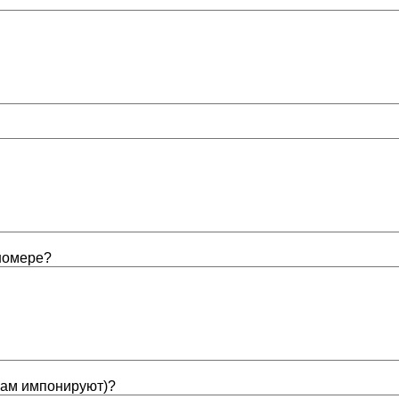
 номере?
вам импонируют)?